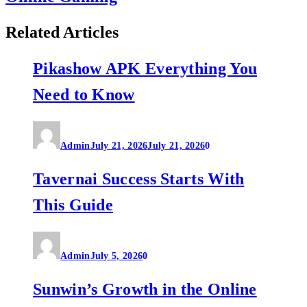
Related Articles
Pikashow APK Everything You
Need to Know
Admin
July 21, 2026
July 21, 2026
0
Tavernai Success Starts With
This Guide
Admin
July 5, 2026
0
Sunwin’s Growth in the Online