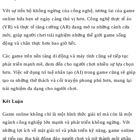
Với sự tiến bộ không ngừng của công nghệ, tương lai của game
online hứa hẹn sẽ ngày càng thú vị hơn. Công nghệ thực tế ảo
(VR) và thực tế tăng cường (AR) đang mở ra những cánh cửa
mới, giúp người chơi trải nghiệm những thế giới game sống
động và chân thực hơn bao giờ hết.
Các game trên nền tảng di động và máy tính cũng sẽ tiếp tục
phát triển mạnh mẽ, đem đến cho người chơi nhiều sự lựa chọn
hơn. Việc sử dụng trí tuệ nhân tạo (AI) trong game cũng sẽ giúp
tạo ra những thử thách và cốt truyện phong phú hơn, mang lại
trải nghiệm đa dạng cho người chơi.
Kết Luận
Game online không chỉ là một hình thức giải trí mà còn là một
ngành công nghiệp lớn mạnh và phát triển không ngừng. Với
những lợi ích về mặt giải trí và phát triển kỹ năng, game online
sẽ tiếp tục thu hút đông đảo người chơi và trở thành một phần