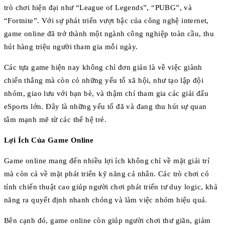
trò chơi hiện đại như “League of Legends”, “PUBG”, và
“Fortnite”. Với sự phát triển vượt bậc của công nghệ internet,
game online đã trở thành một ngành công nghiệp toàn cầu, thu
hút hàng triệu người tham gia mỗi ngày.
Các tựa game hiện nay không chỉ đơn giản là về việc giành
chiến thắng mà còn có những yếu tố xã hội, như tạo lập đội
nhóm, giao lưu với bạn bè, và thậm chí tham gia các giải đấu
eSports lớn. Đây là những yếu tố đã và đang thu hút sự quan
tâm mạnh mẽ từ các thế hệ trẻ.
Lợi Ích Của Game Online
Game online mang đến nhiều lợi ích không chỉ về mặt giải trí
mà còn cả về mặt phát triển kỹ năng cá nhân. Các trò chơi có
tính chiến thuật cao giúp người chơi phát triển tư duy logic, khả
năng ra quyết định nhanh chóng và làm việc nhóm hiệu quả.
Bên cạnh đó, game online còn giúp người chơi thư giãn, giảm