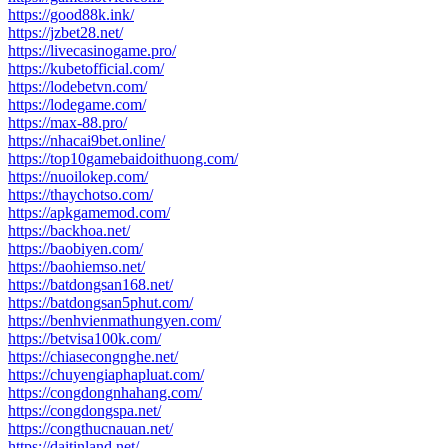
https://good88k.ink/
https://jzbet28.net/
https://livecasinogame.pro/
https://kubetofficial.com/
https://lodebetvn.com/
https://lodegame.com/
https://max-88.pro/
https://nhacai9bet.online/
https://top10gamebaidoithuong.com/
https://nuoilokep.com/
https://thaychotso.com/
https://apkgamemod.com/
https://backhoa.net/
https://baobiyen.com/
https://baohiemso.net/
https://batdongsan168.net/
https://batdongsan5phut.com/
https://benhvienmathungyen.com/
https://betvisa100k.com/
https://chiasecongnghe.net/
https://chuyengiaphapluat.com/
https://congdongnhahang.com/
https://congdongspa.net/
https://congthucnauan.net/
https://daitinland.net/