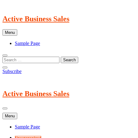
Skip
to
content
Active Business Sales
Menu
Sample Page
Subscribe
Active Business Sales
Menu
Sample Page
Uncategorized