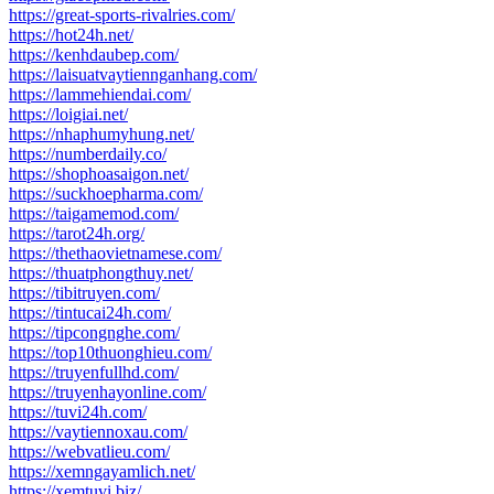
https://great-sports-rivalries.com/
https://hot24h.net/
https://kenhdaubep.com/
https://laisuatvaytiennganhang.com/
https://lammehiendai.com/
https://loigiai.net/
https://nhaphumyhung.net/
https://numberdaily.co/
https://shophoasaigon.net/
https://suckhoepharma.com/
https://taigamemod.com/
https://tarot24h.org/
https://thethaovietnamese.com/
https://thuatphongthuy.net/
https://tibitruyen.com/
https://tintucai24h.com/
https://tipcongnghe.com/
https://top10thuonghieu.com/
https://truyenfullhd.com/
https://truyenhayonline.com/
https://tuvi24h.com/
https://vaytiennoxau.com/
https://webvatlieu.com/
https://xemngayamlich.net/
https://xemtuvi.biz/