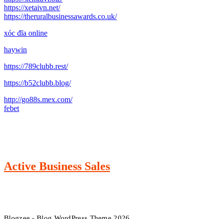
https://xetaivn.net/
https://theruralbusinessawards.co.uk/
xóc đĩa online
haywin
https://789clubb.rest/
https://b52clubb.blog/
http://go88s.mex.com/
febet
Active Business Sales
Blogzee - Blog WordPress Theme 2026.