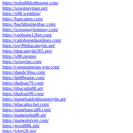
https://nohu88doithuong.com/
https://xosomayman.net/
https://x88.wedding/
https://bancatien.com/
https://bachthumienbac.com/
https://xosongayhomnay.com/
https://vaobong12bet.com/
https://cadobongdaonlines.com/
https://uw99nhacaiuytin.net/
https://nhacaiuytin365.pro/
https://x88.promo/
https://xosovips.com/
https://conggamesun-win.com/
https://dande30so.com/
https://tip88game.com/
https://dudoan79.com/
https://nhacaida88.art/
https://dudoan99.com/
https://gamebaidoithuonguytin.art/
https://nhacaiku-bet.com/
https://gamebanca88.com/
https://gamenohu88.art/
https://gameslotviet.com/
https://good88k.ink/
https://jzbet28.net/