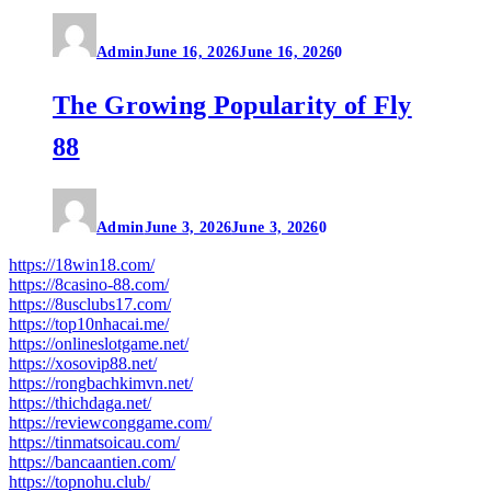
Admin
June 16, 2026
June 16, 2026
0
The Growing Popularity of Fly
88
Admin
June 3, 2026
June 3, 2026
0
https://18win18.com/
https://8casino-88.com/
https://8usclubs17.com/
https://top10nhacai.me/
https://onlineslotgame.net/
https://xosovip88.net/
https://rongbachkimvn.net/
https://thichdaga.net/
https://reviewconggame.com/
https://tinmatsoicau.com/
https://bancaantien.com/
https://topnohu.club/