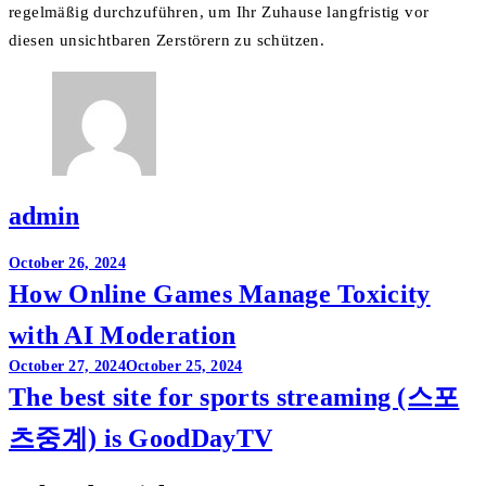
regelmäßig durchzuführen, um Ihr Zuhause langfristig vor
diesen unsichtbaren Zerstörern zu schützen.
admin
Post
October 26, 2024
How Online Games Manage Toxicity
navigation
with AI Moderation
October 27, 2024
October 25, 2024
The best site for sports streaming (스포
츠중계) is GoodDayTV