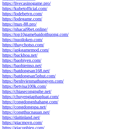
https://livecasinogame.pro/
https://kubetofficial.com/
https://lodebetvn.com/
https://lodegame.com/
https://max-88.pro/
https://nhacai9bet.online/
https://top10gamebaidoithuong.com/
https://nuoilokep.com/
https://thaychotso.com/
https://apkgamemod.com/
https://backhoa.net/
https://baobiyen.com/
https://baohiemso.net/
https://batdongsan168.net/
https://batdongsan5phut.com/
https://benhvienmathungyen.com/
https://betvisa100k.com/
https://chiasecongnghe.net/
https://chuyengiaphapluat.com/
https://congdongnhahang.com/
https://congdongspa.net/
https://congthucnauan.net/
https://daitinland.net/
https://giacmovn.com/
https://giacophieu.com/